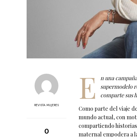
E
n una campaña 
supermodelo rev
comparte sus h
REVISTA MUJERES
Como parte del viaje d
mundo actual, con motiv
compartiendo historias
0
maternal empodera a la