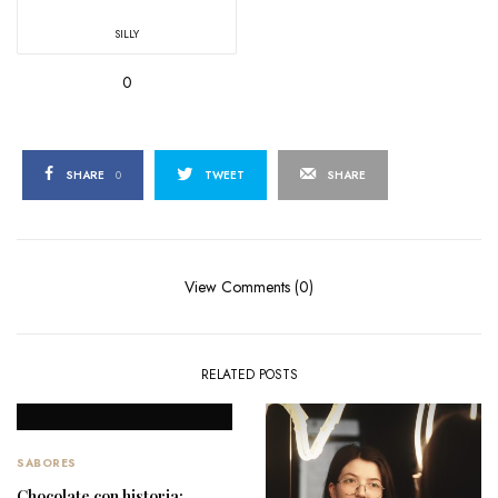
SILLY
0
SHARE
0
TWEET
SHARE
View Comments (0)
RELATED POSTS
SABORES
Chocolate con historia: