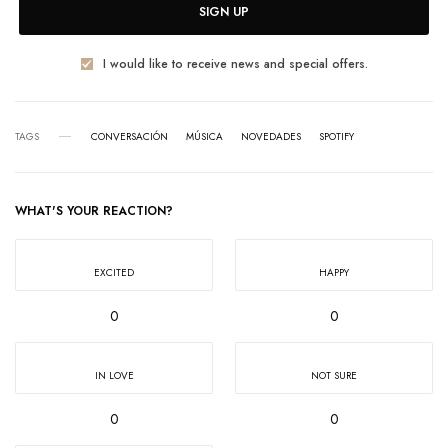
SIGN UP
I would like to receive news and special offers.
TAGS
CONVERSACIÓN
MÚSICA
NOVEDADES
SPOTIFY
WHAT'S YOUR REACTION?
EXCITED
HAPPY
0
0
IN LOVE
NOT SURE
0
0