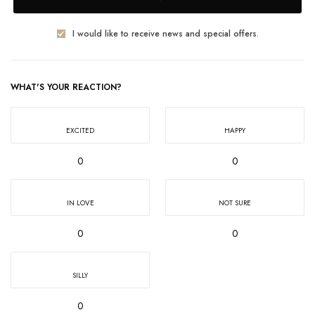
I would like to receive news and special offers.
WHAT'S YOUR REACTION?
EXCITED
HAPPY
0
0
IN LOVE
NOT SURE
0
0
SILLY
0