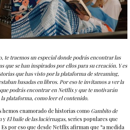
bro, te traemos un especial donde podrás encontrar las
las que se han inspirados por ellos para su creación. Y es
torias que has visto por la plataforma de streaming,
staban basadas en libros. Por eso te invitamos a ver la
os que podrás encontrar en Netflix y que te motivarán
n la plataforma, como leer el contenido.
s hemos enamorado de historias como
Gambito de
n
y
El baile de las luciérnagas,
series populares que
. Es por eso que desde Netflix afirman que “a medida