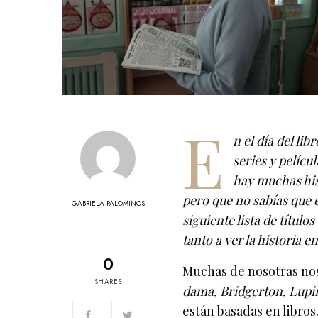
E
n el día del li
series y pelícu
hay muchas his
pero que no sabías que e
GABRIELA PALOMINOS
siguiente lista de títul
tanto a ver la historia e
0
Muchas de nosotras no
SHARES
dama, Bridgerton, Lupi
están basadas en libros