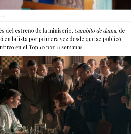
020
s del estreno de la miniserie,
Gambito de dama
, de
ó en la lista por primera vez desde que se publicó
antuvo en el Top 10 por 11 semanas.