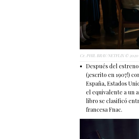
Cr. PHIL BRAY/NETFLIX © 2020
Después del estren
(¡escrito en 1907!) c
España, Estados Unid
el equivalente a un a
libro se clasificó en
francesa Fnac.