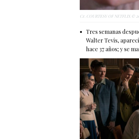
Cr. COURTESY OF NETFLIX © 2
Tres semanas despué
Walter Tevis, apareci
hace 37 años; y se m