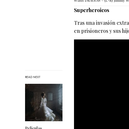
WISH DRAGON – (L-R) Jimmy Won
Superheroicos
Tras una invasión extra
en prisioneros y sus hi
READ NEXT
Películas