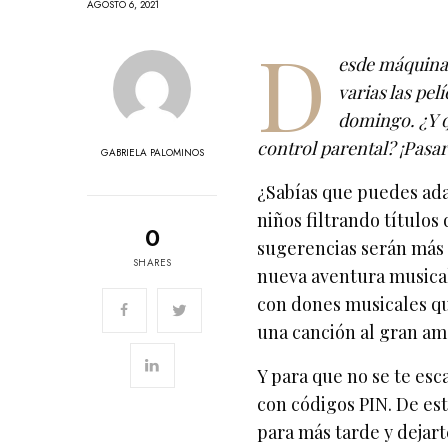
AGOSTO 6, 2021
D
esde máquinas
varias las pel
domingo. ¿Y q
control parental? ¡Pasar
GABRIELA PALOMINOS
¿Sabías que puedes adap
niños filtrando títulos
0
sugerencias serán más a
SHARES
nueva aventura music
con dones musicales qu
una canción al gran am
Y para que no se te esc
con códigos PIN. De esta
para más tarde y dejart