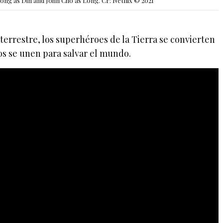
g as Din and John Cho as Long. Cr: Netflix © 2021
terrestre, los superhéroes de la Tierra se convierten
jos se unen para salvar el mundo.