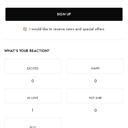
SIGN UP
I would like to receive news and special offers.
WHAT'S YOUR REACTION?
EXCITED
HAPPY
0
0
IN LOVE
NOT SURE
1
0
SILLY