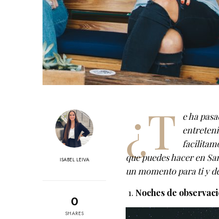
¿T
e ha pasa
entreteni
facilitam
que puedes hacer en San
ISABEL LEIVA
un momento para ti y d
Noches de observac
0
SHARES