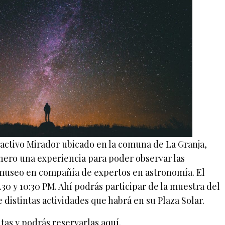
activo Mirador ubicado en la comuna de La Granja,
enero una experiencia para poder observar las
l museo en compañía de expertos en astronomía. El
8.30 y 10:30 PM. Ahí podrás participar de la muestra del
 distintas actividades que habrá en su Plaza Solar.
itas y podrás reservarlas
aquí
.