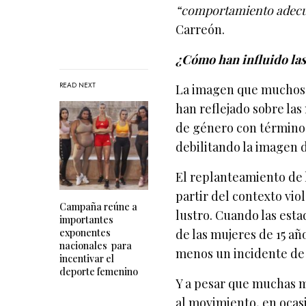
“comportamiento adecuad
Carreón.
¿Cómo han influido las
READ NEXT
La imagen que muchos 
han reflejado sobre la
de género con términos
debilitando la imagen 
El replanteamiento de l
partir del contexto vio
Campaña reúne a
lustro. Cuando las esta
importantes
exponentes
de las mujeres de 15 a
nacionales para
menos un incidente de v
incentivar el
deporte femenino
Y a pesar que muchas m
al movimiento, en ocasi