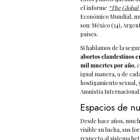
el informe
“The Global
Económico Mundial, mu
son: México (34), Argent
países.
Si hablamos de la segu
abortos clandestinos en
mil muertes por año
, 
igual manera, 9 de cad
hostigamiento sexual, y
Amnistía Internacional
Espacios de nu
Desde hace años, much
visible su lucha, sus f
respecto al sistema het