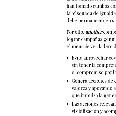
han tomado rumbos cont
la búsqueda de igualda
debe permanecer en su
Por ello,
another
compar
lograr campañas genuin
el mensaje verdadero d
Evita aprovechar co
sin tener la compren
el compromiso por l
Genera acciones de 
valores y apoyando a
que impulsa la gener
Las acciones releva
visibilización y aco