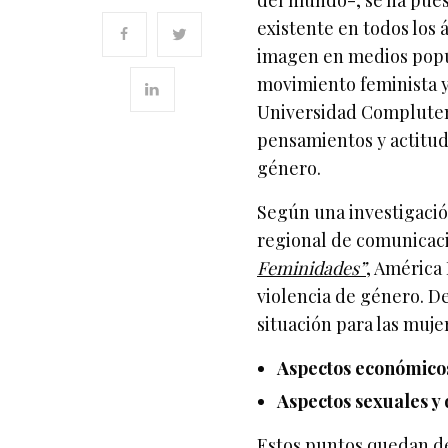
del mundo-, se ha pues
existente en todos los 
imagen en medios popul
movimiento feminista y
Universidad Compluten
pensamientos y actitud
género.
Según una investigación
regional de comunicaci
Feminidades”
, América
violencia de género. De
situación para las muje
Aspectos económicos
Aspectos sexuales y 
Estos puntos quedan de