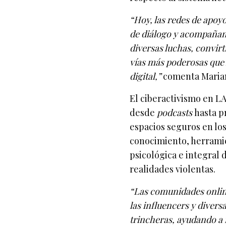
“Hoy, las redes de apoyo
de diálogo y acompañam
diversas luchas, convirt
vías más poderosas que
digital,”
comenta Marian
El ciberactivismo en L
desde
podcasts
hasta p
espacios seguros en lo
conocimiento, herramie
psicológica e integral 
realidades violentas.
“Las comunidades online
las influencers y diver
trincheras, ayudando a 