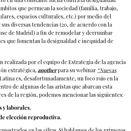
to en una constante lucha contra la desigualdad
ámbitos que permean la sociedad (familia, trabajo,
ares, espacios culturales, etc.) por medio del
 sus diversas tendencias (20, de acuerdo con la
se de Madrid) a fin de remodelar y derrumbar
es que fomentan la desigualdad e inequidad de
 realizada por el equipo de Estrategia de la agencia
ón estratégica,
another
para su webinar
“Nuevas
 Latina es, desafortunadamente, un foco rojo en la
ntro de algunas de las aristas que abarcan esta
res de la región, podemos mencionar las siguientes:
 y laborales.
de elección reproductiva.
mostrados en las cifras. Si hablamos de los primeros,