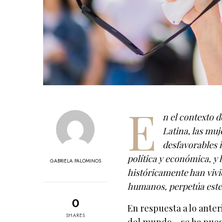
E
n el contexto d
Latina, las muj
desfavorables i
política y económica, y 
GABRIELA PALOMINOS
históricamente han vivi
humanos, perpetúa ester
0
En respuesta a lo anter
SHARES