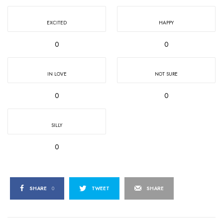
EXCITED
HAPPY
0
0
IN LOVE
NOT SURE
0
0
SILLY
0
SHARE
0
TWEET
SHARE