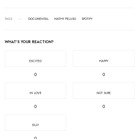
TAGS
DOCUMENTAL
NATHY PELUSO
SPOTIFY
WHAT'S YOUR REACTION?
EXCITED
HAPPY
0
0
IN LOVE
NOT SURE
0
0
SILLY
0