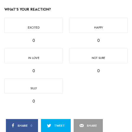
WHAT'S YOUR REACTION?
EXCITED
HAPPY
0
0
IN LOVE
NOT SURE
0
0
SILLY
0
SHARE
0
TWEET
SHARE