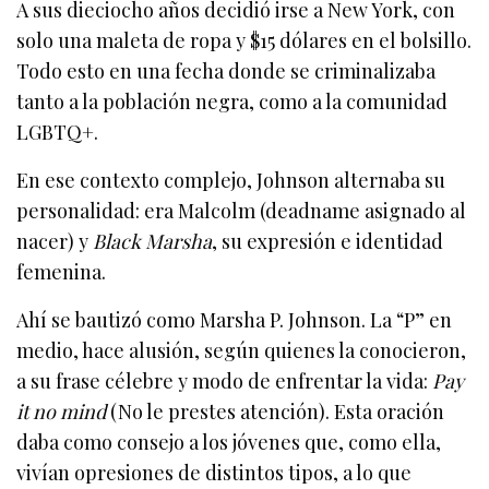
A sus dieciocho años decidió irse a New York, con
solo una maleta de ropa y $15 dólares en el bolsillo.
Todo esto en una fecha donde se criminalizaba
tanto a la población negra, como a la comunidad
LGBTQ+.
En ese contexto complejo, Johnson alternaba su
personalidad: era Malcolm (deadname asignado al
nacer) y
Black Marsha
, su expresión e identidad
femenina.
Ahí se bautizó como Marsha P. Johnson. La “P” en
medio, hace alusión, según quienes la conocieron,
a su frase célebre y modo de enfrentar la vida:
Pay
it no mind
(No le prestes atención). Esta oración
daba como consejo a los jóvenes que, como ella,
vivían opresiones de distintos tipos, a lo que