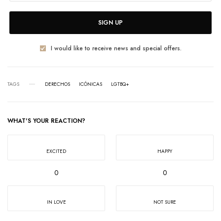
SIGN UP
I would like to receive news and special offers.
TAGS
DERECHOS
ICÓNICAS
LGTBQ+
WHAT'S YOUR REACTION?
EXCITED
HAPPY
0
0
IN LOVE
NOT SURE